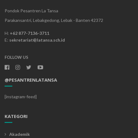
Pondok Pesantren La Tansa
Parakansantri, Lebakgedong, Lebak - Banten 42372
H:
+62 877-7136-3711
E:
sekretariat@latansa.sch.id
FOLLOW US
@PESANTRENLATANSA
[instagram-feed]
KATEGORI
Akademik