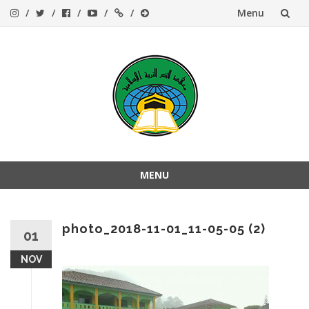
Menu
Skip
to
content
MENU
Skip
to
content
photo_2018-11-01_11-05-05 (2)
01
NOV