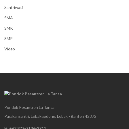
Santriwati
SMA
SMK
SMP
Video
Pondok Pesantren La Tansa
Parakansantri, Lebakgedong, Lebak - Banten 42372
H:
+62 877-7136-3711