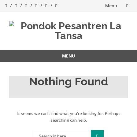
Menu
Skip
to
content
MENU
Skip
to
Nothing Found
content
It seems we can’t find what you’re looking for. Perhaps
searching can help.
Search