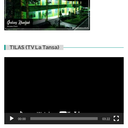
TILAS (TV La Tansa)
Video
Player
00:00
03:22