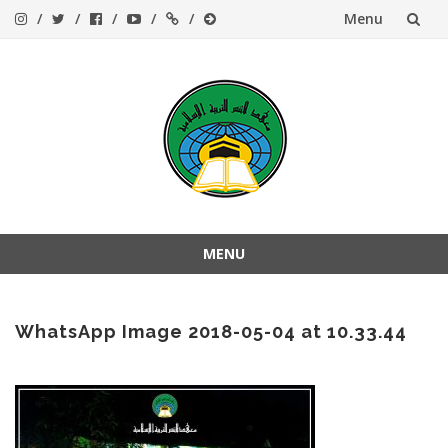
Menu
Skip
to
content
MENU
Skip
to
content
WhatsApp Image 2018-05-04 at 10.33.44