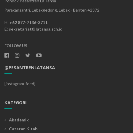
Pondok Pesantren La Tansa
Parakansantri, Lebakgedong, Lebak - Banten 42372
H:
+62 877-7136-3711
E:
sekretariat@latansa.sch.id
FOLLOW US
@PESANTRENLATANSA
[instagram-feed]
KATEGORI
Akademik
Catatan Kitab