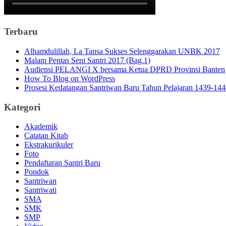
Terbaru
Alhamdulillah, La Tansa Sukses Selenggarakan UNBK 2017
Malam Pentas Seni Santri 2017 (Bag.1)
Audiensi PELANGI X bersama Ketua DPRD Provinsi Banten
How To Blog on WordPress
Prosesi Kedatangan Santriwan Baru Tahun Pelajaran 1439-14
Kategori
Akademik
Catatan Kitab
Ekstrakurikuler
Foto
Pendaftaran Santri Baru
Pondok
Santriwan
Santriwati
SMA
SMK
SMP