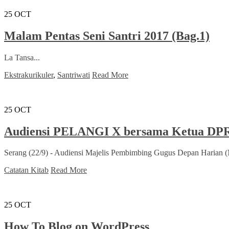
25
OCT
Malam Pentas Seni Santri 2017 (Bag.1)
La Tansa...
Ekstrakurikuler
,
Santriwati
Read More
25
OCT
Audiensi PELANGI X bersama Ketua DPR
Serang (22/9) - Audiensi Majelis Pembimbing Gugus Depan Haria
Catatan Kitab
Read More
25
OCT
How To Blog on WordPress