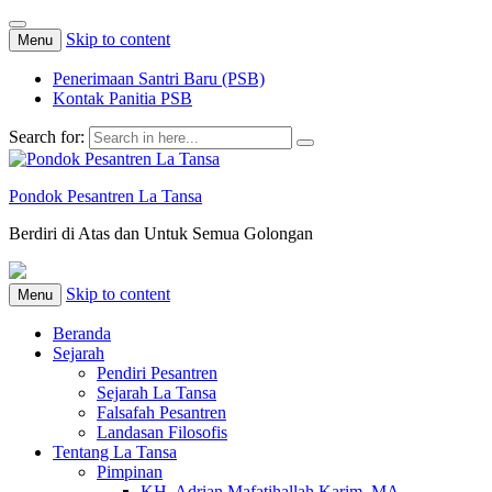
Skip to content
Menu
Penerimaan Santri Baru (PSB)
Kontak Panitia PSB
Search for:
Pondok Pesantren La Tansa
Berdiri di Atas dan Untuk Semua Golongan
Skip to content
Menu
Beranda
Sejarah
Pendiri Pesantren
Sejarah La Tansa
Falsafah Pesantren
Landasan Filosofis
Tentang La Tansa
Pimpinan
KH. Adrian Mafatihallah Karim, MA