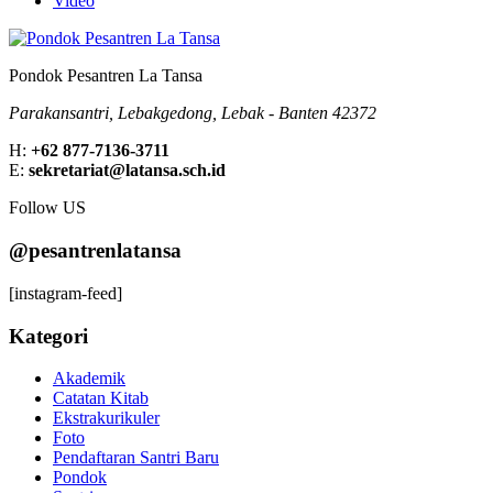
Video
Pondok Pesantren La Tansa
Parakansantri, Lebakgedong, Lebak - Banten 42372
H:
+62 877-7136-3711
E:
sekretariat@latansa.sch.id
Follow US
@pesantrenlatansa
[instagram-feed]
Kategori
Akademik
Catatan Kitab
Ekstrakurikuler
Foto
Pendaftaran Santri Baru
Pondok