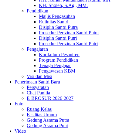
KH. Sholeh, S.Ag., MM.
Pendidikan
Majlis Pengasuhan
Rutinitas Santri
Disiplin Santri Putra
Prosedur Perizinan Santri Putra
Disiplin Santri Putri
Prosedur Perizinan Santri Putri
Pengajaran
Kurikulum Pesantren
Program Pendidikan
Tenaga Pengajar
Pengawasan KBM
Visi dan Misi
Penerimaan Santri Baru
Persyaratan
Chat Panitia
E-BROSUR 2026-2027
Foto
Ruang Kelas
Fasilitas Umum
Gedung Asrama Putra
Gedung Asrama Putri
Video