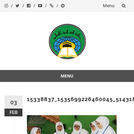
Menu
Skip
to
content
MENU
Skip
to
content
15338837_1535699226460045_51431
03
FEB