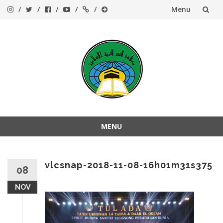
Menu
Skip
to
content
MENU
Skip
to
content
vlcsnap-2018-11-08-16h01m31s375
08
NOV