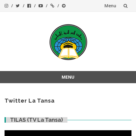
Menu
Skip
to
content
MENU
Skip
to
content
Twitter La Tansa
TILAS (TV La Tansa)
Video