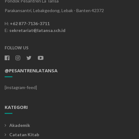
Pondok Pesantren La Tansa
Parakansantri, Lebakgedong, Lebak - Banten 42372
H:
+62 877-7136-3711
E:
sekretariat@latansa.sch.id
FOLLOW US
@PESANTRENLATANSA
[instagram-feed]
KATEGORI
Akademik
Catatan Kitab