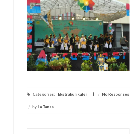
Categories:
Ekstrakurikuler
/
No Responses
/
by
La Tansa