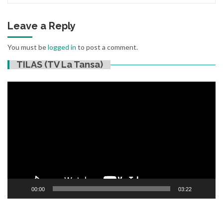
Leave a Reply
You must be
logged in
to post a comment.
TILAS (TV La Tansa)
Video
Player
00:00
03:22