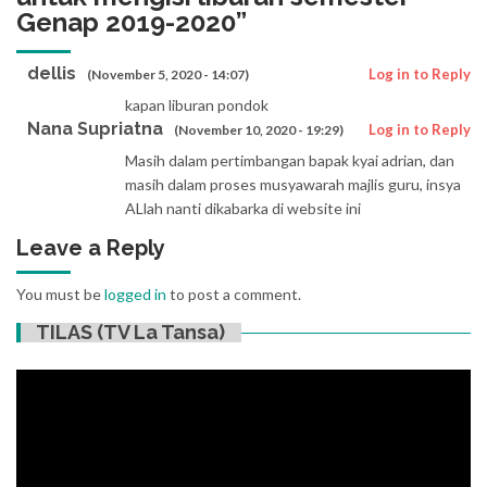
Genap 2019-2020
”
dellis
Log in to Reply
(November 5, 2020 - 14:07)
kapan liburan pondok
Nana Supriatna
Log in to Reply
(November 10, 2020 - 19:29)
Masih dalam pertimbangan bapak kyai adrian, dan
masih dalam proses musyawarah majlis guru, insya
ALlah nanti dikabarka di website ini
Leave a Reply
You must be
logged in
to post a comment.
TILAS (TV La Tansa)
Video
Player