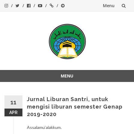
Menu
Skip
to
content
MENU
Skip
to
content
Jurnal Liburan Santri, untuk
11
mengisi liburan semester Genap
APR
2019-2020
Assalamu’alakkum.