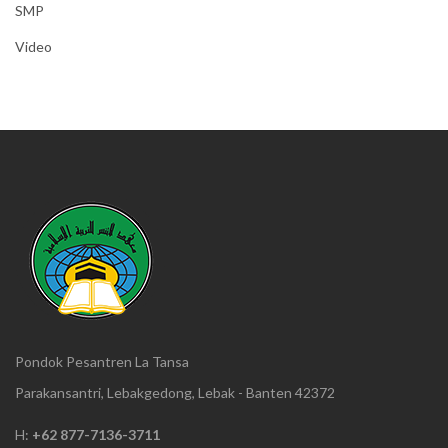
SMP
Video
Pondok Pesantren La Tansa
Parakansantri, Lebakgedong, Lebak - Banten 42372
H:
+62 877-7136-3711