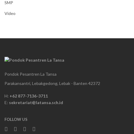
SMP
Video
Pondok Pesantren La Tansa
Parakansantri, Lebakgedong, Lebak - Banten 42372
H:
+62 877-7136-3711
E:
sekretariat@latansa.sch.id
FOLLOW US