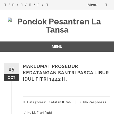
Menu
Skip
to
content
MENU
Skip
to
content
MAKLUMAT PROSEDUR
25
KEDATANGAN SANTRI PASCA LIBUR
OCT
IDUL FITRI 1442 H.
Categories:
Catatan Kitab
/
No Responses
/
by
M. Fikri Robi