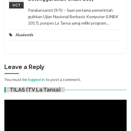
OCT
Parakansantri (9/5) – Saat pertama pemerintah
gulirkan Ujian Nasional Berbasis Komputer (UNBK
2017), ponpes La Tansa yang miliki program...
Akademik
Leave a Reply
You must be
logged in
to post a comment.
TILAS (TV La Tansa)
Video
Player