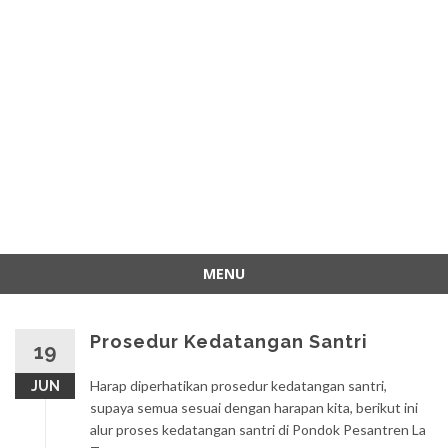
MENU
Skip
to
Prosedur Kedatangan Santri
content
19
Harap diperhatikan prosedur kedatangan santri,
JUN
supaya semua sesuai dengan harapan kita, berikut ini
alur proses kedatangan santri di Pondok Pesantren La