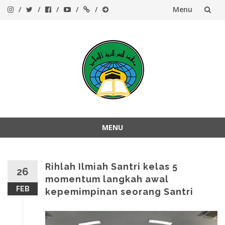
Menu
Skip
to
content
MENU
Skip
to
content
Rihlah Ilmiah Santri kelas 5
26
momentum langkah awal
FEB
kepemimpinan seorang Santri