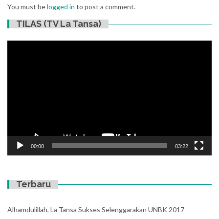
You must be
logged in
to post a comment.
TILAS (TV La Tansa)
Video
Player
00:00
03:22
Terbaru
Alhamdulillah, La Tansa Sukses Selenggarakan UNBK 2017