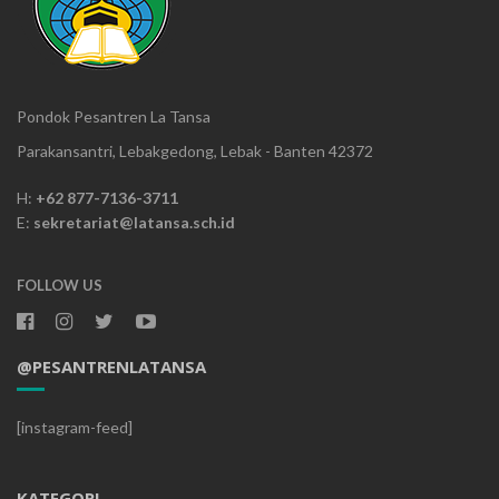
Pondok Pesantren La Tansa
Parakansantri, Lebakgedong, Lebak - Banten 42372
H:
+62 877-7136-3711
E:
sekretariat@latansa.sch.id
FOLLOW US
@PESANTRENLATANSA
[instagram-feed]
KATEGORI