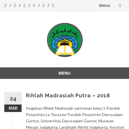
Menu
Skip
to
content
MENU
Skip
to
content
Rihlah Madrasiah Putra – 2018
24
Kegiatan Rihlah Madrasiah santriwan kelas 5 Pondok
MAR
Pesantren La Tansa ke Pondok Pesantren Darussalam
Gontor, Universitas Darussalam Gontor, Museum
Merapi Jogjakarta, Landmark World Jogjakarta, Keraton