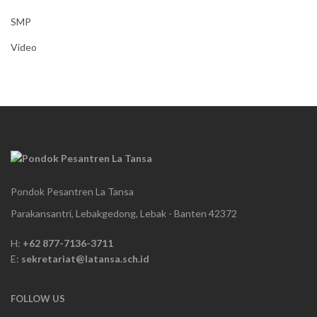
SMP
Video
Pondok Pesantren La Tansa
Parakansantri, Lebakgedong, Lebak - Banten 42372
H:
+62 877-7136-3711
E:
sekretariat@latansa.sch.id
FOLLOW US